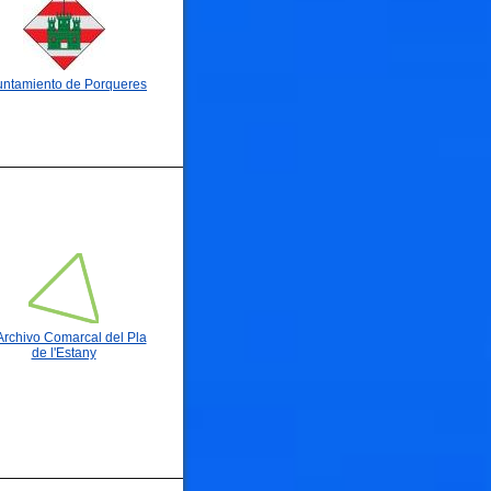
untamiento de Porqueres
Archivo Comarcal del Pla
de l'Estany