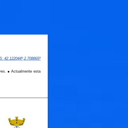
PS
: 
42.122044
º,
2.708865
º

yes. ● Actualmente esta
