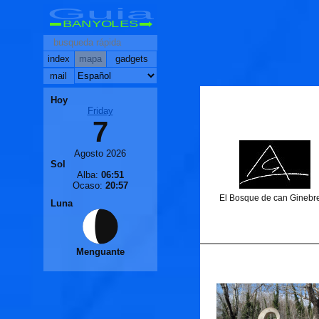
Guia
BANYOLES
index
mapa
gadgets
mail
Hoy
Friday
7
Agosto 2026
Sol
Alba:
06:51
Ocaso:
20:57
El Bosque de can Ginebr
Luna
Menguante