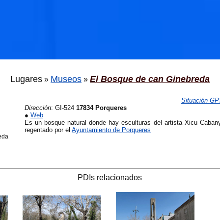
🐟
Lugares
Museos
El Bosque de can Ginebreda
»
»
🐟
Situación G

Dirección
:
GI-524
17834 Porqueres
●
Web
Es un bosque natural donde hay esculturas del artista Xicu Caban

regentado por el
Ayuntamiento de Porqueres
eda
PDIs relacionados