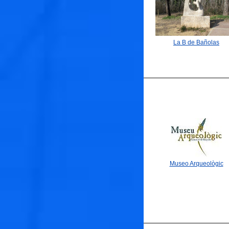
La B de Bañolas
Museo Arqueològic