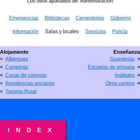
Los otros apartados de: Administración
Emergencias
Bibliotecas
Cementerios
Gobierno
Información
Salas y locales
Servicios
Policía
Alojamiento
Enseñanza
«
»
Albergues
Guarderias
«
»
Campings
Escuelas de primaria
«
»
Casas de colonias
Institutos
«
»
Residencias ancianos
Otros centros
«
Turismo Rural
INDEX