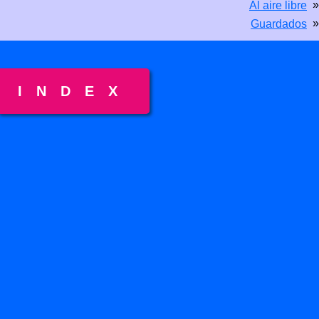
»
Al aire libre
»
Guardados
INDEX