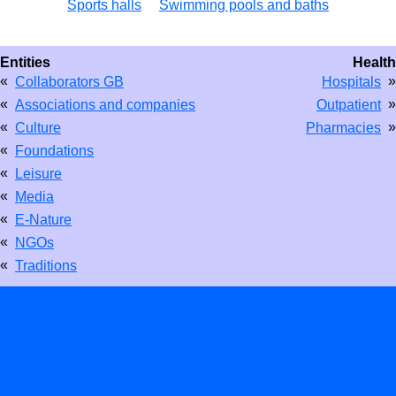
Sports halls
Swimming pools and baths
Entities
Health
«
»
Collaborators GB
Hospitals
«
»
Associations and companies
Outpatient
«
»
Culture
Pharmacies
«
Foundations
«
Leisure
«
Media
«
E-Nature
«
NGOs
«
Traditions