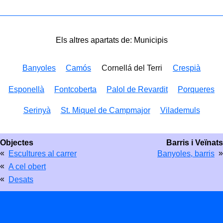
Els altres apartats de: Municipis
Banyoles
Camós
Cornellá del Terri
Crespià
Esponellà
Fontcoberta
Palol de Revardit
Porqueres
Serinyà
St. Miquel de Campmajor
Vilademuls
Objectes
Barris i Veïnats
«
»
Escultures al carrer
Banyoles, barris
«
A cel obert
«
Desats