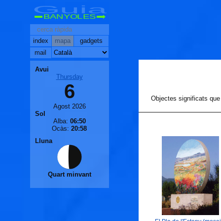
Guia
BANYOLES
index
mapa
gadgets
mail
Avui
Thursday
6
Objectes significats que
Agost 2026
Sol
Alba:
06:50
Ocàs:
20:58
Lluna
Quart minvant