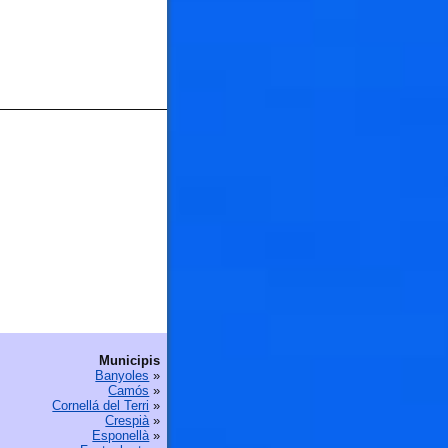
Municipis
Banyoles
»
Camós
»
Cornellá del Terri
»
Crespià
»
Esponellà
»