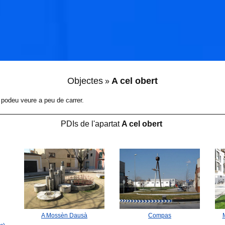
Objectes
A cel obert
»
 podeu veure a peu de carrer.
PDIs de l'apartat
A cel obert
A Mossèn Dausà
Compas