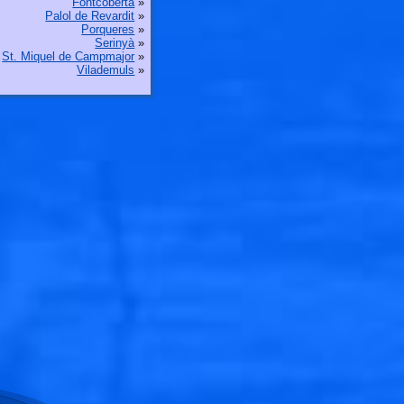
Fontcoberta
»
Palol de Revardit
»
Porqueres
»
Serinyà
»
St. Miquel de Campmajor
»
Vilademuls
»
🐟