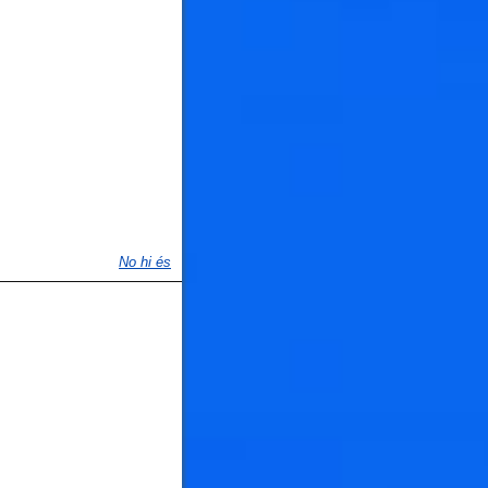
🐟
🐟
No hi és