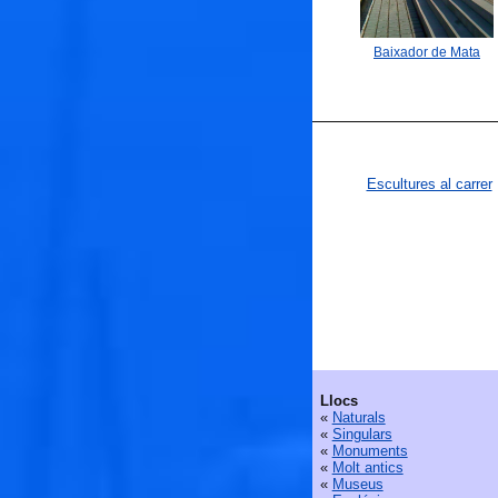
Baixador de Mata
Escultures al carrer
Llocs
«
Naturals
«
Singulars
«
Monuments
«
Molt antics
«
Museus