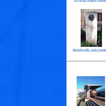
El Pla de l'Estany (mosai
Monolit a Mn. Lluís Const