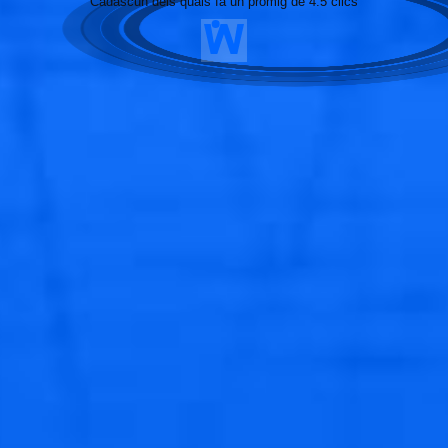
Cadascun dels quals fa un promig de 4.5 clics