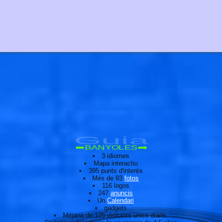
Guia
BANYOLES
3 idiomes
Mapa interactiu
395 punts d'interès
Més de 93
fotos
116 logos
247
anuncis
Un
Calendari
gadgets
Mitjana de 125 visitants únics diaris.