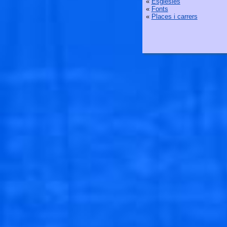
«
Esglésies
«
Fonts
«
Places i carrers