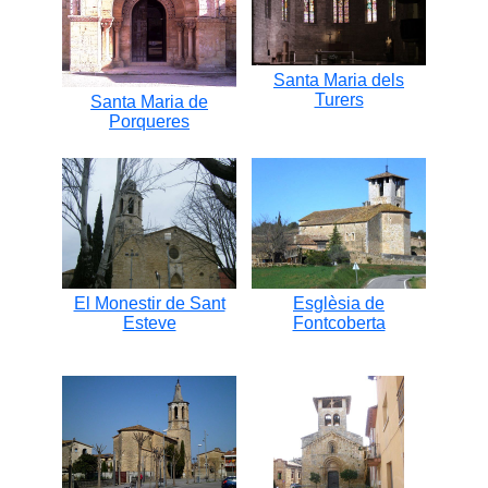
Santa Maria dels
Turers
Santa Maria de
Porqueres
El Monestir de Sant
Esglèsia de
Esteve
Fontcoberta