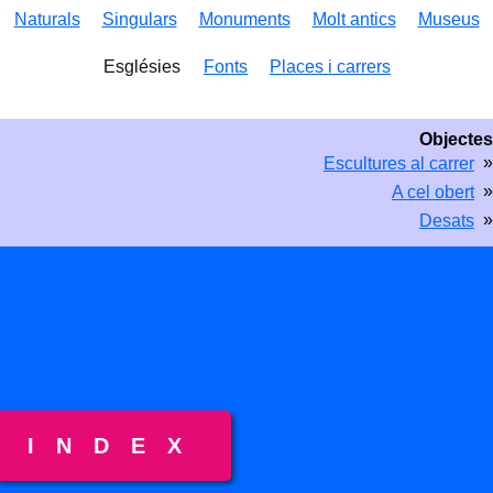
Naturals
Singulars
Monuments
Molt antics
Museus
Esglésies
Fonts
Places i carrers
Objectes
»
Escultures al carrer
»
A cel obert
»
Desats
INDEX