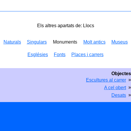
Els altres apartats de: Llocs
Naturals
Singulars
Monuments
Molt antics
Museus
Esglésies
Fonts
Places i carrers
Objectes
»
Escultures al carrer
»
A cel obert
»
Desats