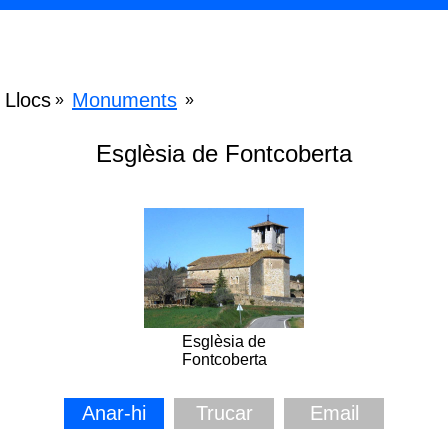
Llocs
Monuments
»
»
Esglèsia de Fontcoberta
Esglèsia de
Fontcoberta
Anar-hi
Trucar
Email