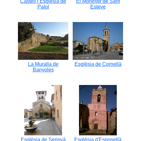
Castell i Esglesia de
El Monestir de Sant
Palol
Esteve
La Muralla de
Esglèsia de Cornellà
Banyoles
Esglèsia de Serinyà
Esglèsia d'Esponellà