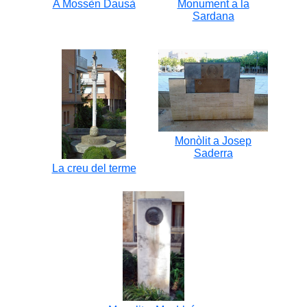
A Mossèn Dausà
Monument a la
Sardana
Monòlit a Josep
Saderra
La creu del terme