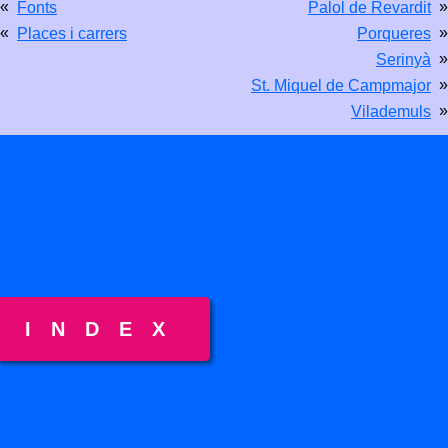
«
»
Fonts
Palol de Revardit
«
»
Places i carrers
Porqueres
»
Serinyà
»
St. Miquel de Campmajor
»
Vilademuls
INDEX