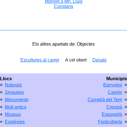
Monolit a Mn. Lluís
Constans
Els altres apartats de: Objectes
Escultures al carrer
A cel obert
Desats
Llocs
Municipis
«
»
Naturals
Banyoles
«
»
Singulars
Camós
«
»
Monuments
Cornellá del Terri
«
»
Molt antics
Crespià
«
»
Museus
Esponellà
«
»
Esglésies
Fontcoberta