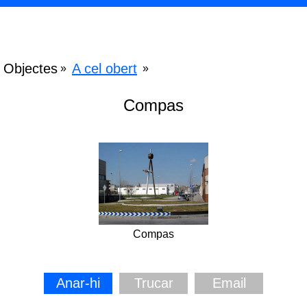
Objectes
A cel obert
»
»
Compas
Compas
Anar-hi
Trucar
Email