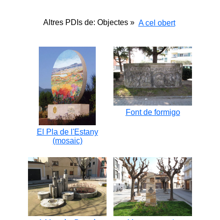
Altres PDIs de: Objectes »
A cel obert
Font de formigo
El Pla de l'Estany
(mosaic)