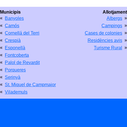
Municipis
Allotjament
«
»
Banyoles
Albergs
«
»
Camós
Campings
«
»
Cornellá del Terri
Cases de colonies
«
»
Crespià
Residències avis
«
»
Esponellà
Turisme Rural
«
Fontcoberta
«
Palol de Revardit
«
Porqueres
«
Serinyà
«
St. Miquel de Campmajor
«
Vilademuls