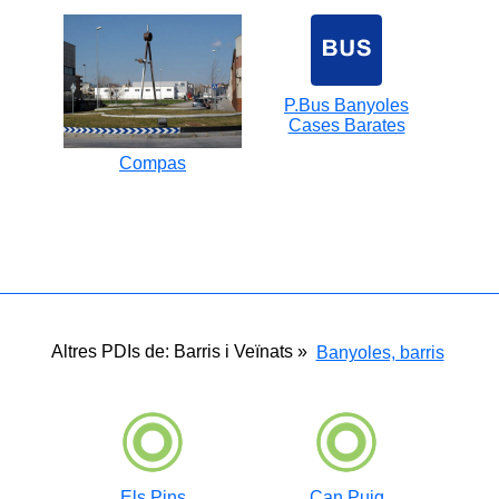
P.Bus Banyoles
Cases Barates
Compas
Altres PDIs de: Barris i Veïnats »
Banyoles, barris
Els Pins
Can Puig