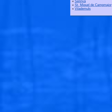
«
Serinyà
«
St. Miquel de Campmajor
«
Vilademuls