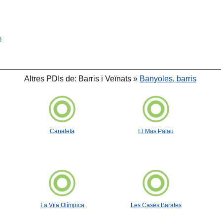
🐟
s
Altres PDIs de: Barris i Veïnats »
Banyoles, barris
Canaleta
El Mas Palau
La Vila Olímpica
Les Cases Barates