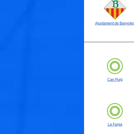
Ajuntament de Banyole
Can Puig
La Farga