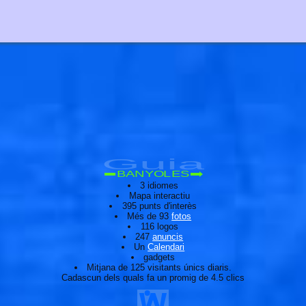
Guia
BANYOLES
3 idiomes
Mapa interactiu
395 punts d'interès
Més de 93
fotos
116 logos
247
anuncis
Un
Calendari
gadgets
Mitjana de 125 visitants únics diaris.
Cadascun dels quals fa un promig de 4.5 clics