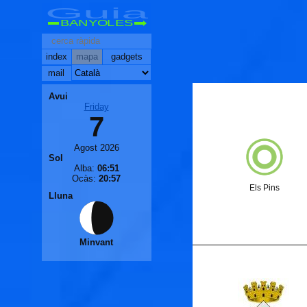
Guia
BANYOLES
index
mapa
gadgets
mail
Avui
Friday
7
Agost 2026
Sol
Alba:
06:51
Ocàs:
20:57
Els Pins
Lluna
Minvant