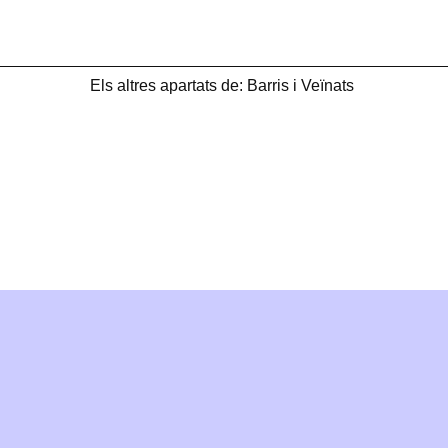
Els altres apartats de: Barris i Veïnats
🐟
🐟