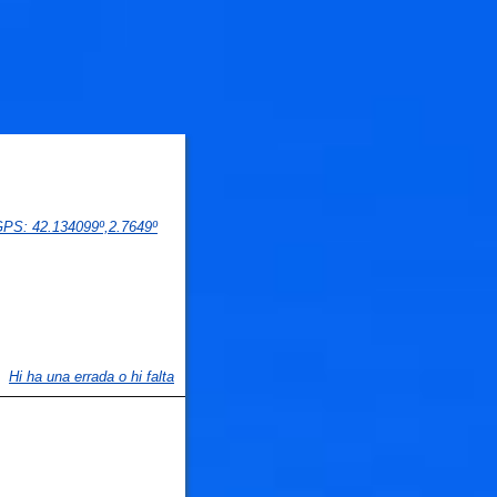
 GPS
: 
42.134099
º,
2.7649
º
Hi ha una errada o hi falta