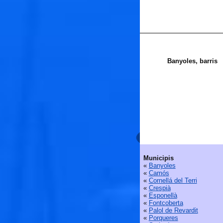
Banyoles, barris
Municipis
«
Banyoles
«
Camós
«
Cornellá del Terri
«
Crespià
«
Esponellà
«
Fontcoberta
«
Palol de Revardit
«
Porqueres