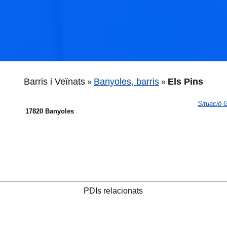
Barris i Veïnats
Banyoles, barris
Els Pins
»
»
Situació
17820 Banyoles
PDIs relacionats
🐟