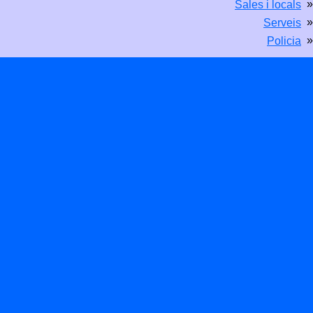
»
Sales i locals
»
Serveis
»
Policia