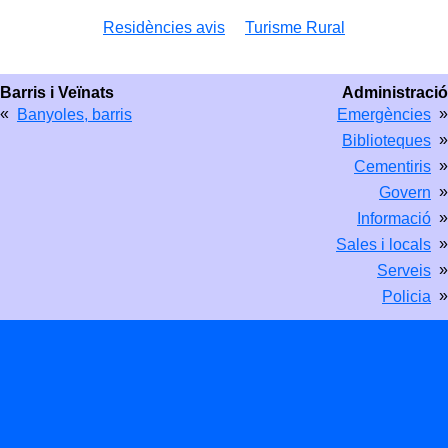
Residències avis
Turisme Rural
Barris i Veïnats
Administració
«
»
Banyoles, barris
Emergències
»
Biblioteques
»
Cementiris
»
Govern
»
Informació
»
Sales i locals
»
Serveis
»
Policia