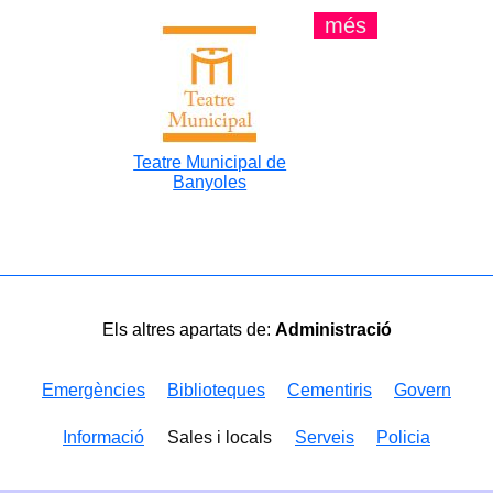
més
Teatre Municipal de
Banyoles
Els altres apartats de:
Administració
Emergències
Biblioteques
Cementiris
Govern
Informació
Sales i locals
Serveis
Policia