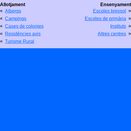
Allotjament
Ensenyament
«
»
Albergs
Escoles bressol
«
»
Campings
Escoles de primària
«
»
Cases de colonies
Instituts
«
»
Residències avis
Altres centres
«
Turisme Rural