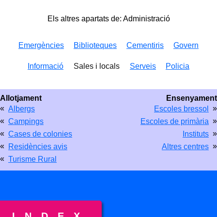
Els altres apartats de: Administració
Emergències
Biblioteques
Cementiris
Govern
Informació
Sales i locals
Serveis
Policia
Allotjament
Ensenyament
«
»
Albergs
Escoles bressol
«
»
Campings
Escoles de primària
«
»
Cases de colonies
Instituts
«
»
Residències avis
Altres centres
«
Turisme Rural
INDEX