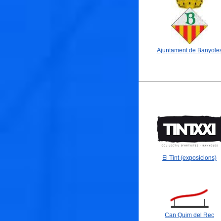
Ajuntament de Banyole
🐟
El Tint (exposicions)
🐟
Can Quim del Rec