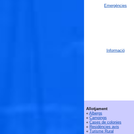
Emergències
Informació
Allotjament
«
Albergs
«
Campings
«
Cases de colonies
«
Residències avis
«
Turisme Rural