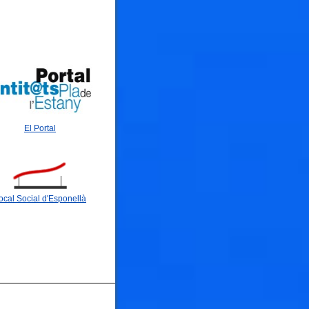
El Portal
ocal Social d'Esponellà