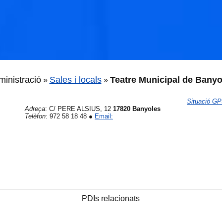
inistració
Sales i locals
Teatre Municipal de Banyo
»
»
Situació G
Adreça
:
C/ PERE ALSIUS, 12
17820 Banyoles
Telèfon
:
972 58 18 48
●
Email:
🐟
🐟
PDIs relacionats