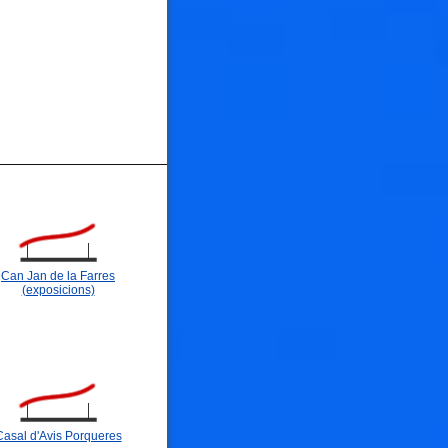
Can Jan de la Farres
(exposicions)
Casal d'Avis Porqueres