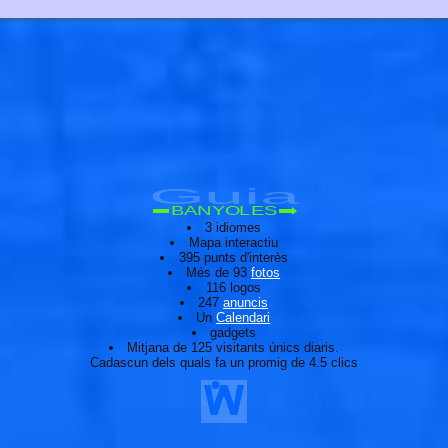
Guia
BANYOLES
3 idiomes
Mapa interactiu
395 punts d'interès
Més de 93
fotos
116 logos
247
anuncis
Un
Calendari
gadgets
Mitjana de 125 visitants únics diaris.
Cadascun dels quals fa un promig de 4.5 clics