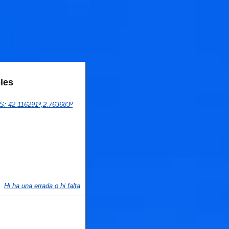
les
PS
: 
42.116291
º,
2.763683
º
Hi ha una errada o hi falta