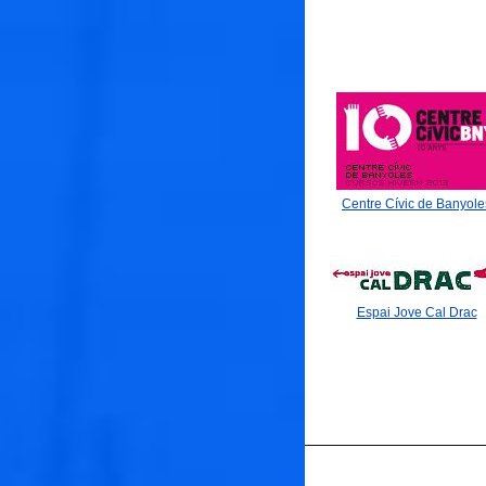
Centre Cívic de Banyole
Espai Jove Cal Drac