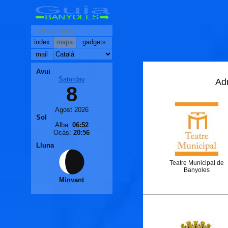
Guia
BANYOLES
index
mapa
gadgets
mail
Avui
Saturday
Adm
8
Agost 2026
Sol
Alba:
06:52
Ocàs:
20:56
Lluna
Teatre Municipal de
Banyoles
Minvant