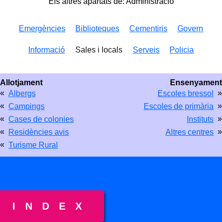
Els altres apartats de: Administració
Emergències
Biblioteques
Cementiris
Govern
Informació
Sales i locals
Serveis
Policia
Allotjament
Ensenyament
«
»
Albergs
Escoles bressol
«
»
Campings
Escoles de primària
«
»
Cases de colonies
Instituts
«
»
Residències avis
Altres centres
«
Turisme Rural
INDEX