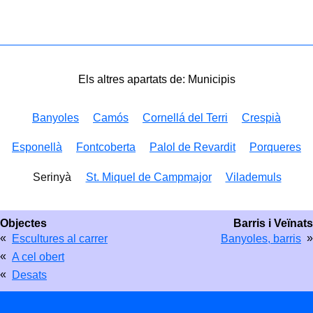
Els altres apartats de: Municipis
Banyoles
Camós
Cornellá del Terri
Crespià
Esponellà
Fontcoberta
Palol de Revardit
Porqueres
Serinyà
St. Miquel de Campmajor
Vilademuls
Objectes
Barris i Veïnats
«
»
Escultures al carrer
Banyoles, barris
«
A cel obert
«
Desats