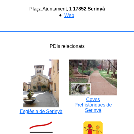
Plaça Ajuntament, 1
17852 Serinyà
●
Web
PDIs relacionats
Coves
Prehistòriques de
Serinyà
Esglèsia de Serinyà