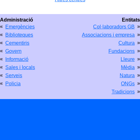
Administració
Entitats
«
»
Emergències
Col·laboradors GB
«
»
Biblioteques
Associacions i empresa
«
»
Cementiris
Cultura
«
»
Govern
Fundacions
«
»
Informació
Lleure
«
»
Sales i locals
Mèdia
«
»
Serveis
Natura
«
»
Policia
ONGs
»
Tradicions