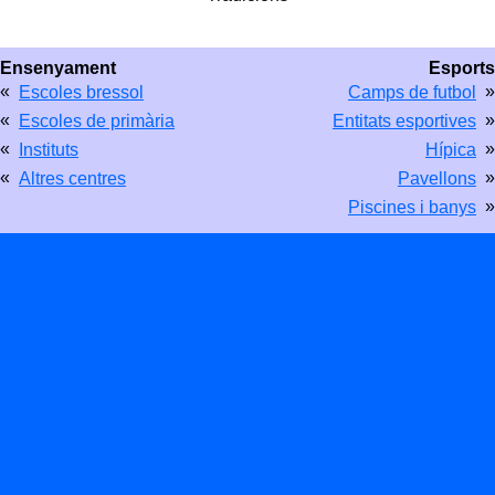
Ensenyament
Esports
«
»
Escoles bressol
Camps de futbol
«
»
Escoles de primària
Entitats esportives
«
»
Instituts
Hípica
«
»
Altres centres
Pavellons
»
Piscines i banys