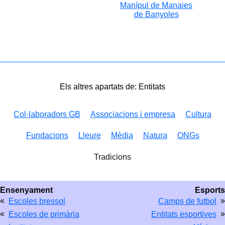
Manípul de Manaies
de Banyoles
Els altres apartats de: Entitats
Col·laboradors GB
Associacions i empresa
Cultura
Fundacions
Lleure
Mèdia
Natura
ONGs
Tradicions
Ensenyament
Esports
«
»
Escoles bressol
Camps de futbol
«
»
Escoles de primària
Entitats esportives