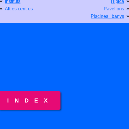
«
»
Instituts
Hípica
«
»
Altres centres
Pavellons
»
Piscines i banys
INDEX