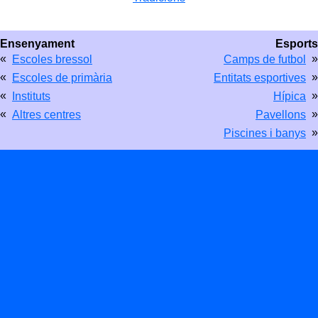
Ensenyament
Esports
«
»
Escoles bressol
Camps de futbol
«
»
Escoles de primària
Entitats esportives
«
»
Instituts
Hípica
«
»
Altres centres
Pavellons
»
Piscines i banys