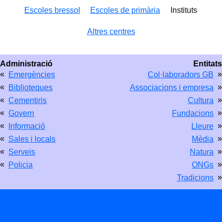
Escoles bressol
Escoles de primària
Instituts
Altres centres
Administració
Entitats
«
»
Emergències
Col·laboradors GB
«
»
Biblioteques
Associacions i empresa
«
»
Cementiris
Cultura
«
»
Govern
Fundacions
«
»
Informació
Lleure
«
»
Sales i locals
Mèdia
«
»
Serveis
Natura
«
»
Policia
ONGs
»
Tradicions