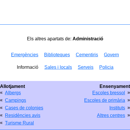
Els altres apartats de:
Administració
Emergències
Biblioteques
Cementiris
Govern
Informació
Sales i locals
Serveis
Policia
Allotjament
Ensenyament
«
»
Albergs
Escoles bressol
«
»
Campings
Escoles de primària
«
»
Cases de colonies
Instituts
«
»
Residències avis
Altres centres
«
Turisme Rural