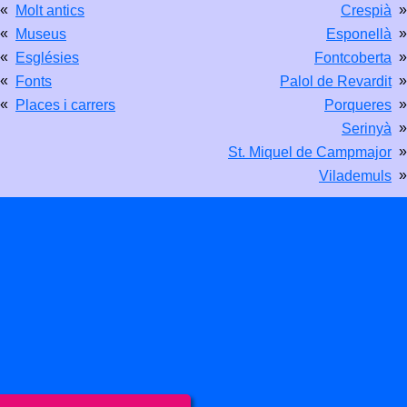
«
»
Molt antics
Crespià
«
»
Museus
Esponellà
«
»
Esglésies
Fontcoberta
«
»
Fonts
Palol de Revardit
«
»
Places i carrers
Porqueres
»
Serinyà
»
St. Miquel de Campmajor
»
Vilademuls