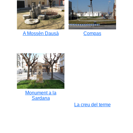
A Mossèn Dausà
Compas
Monument a la
Sardana
La creu del terme