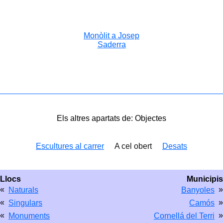
Monòlit a Josep
Saderra
Els altres apartats de: Objectes
Escultures al carrer
A cel obert
Desats
Llocs
Municipis
«
»
Naturals
Banyoles
«
»
Singulars
Camós
«
»
Monuments
Cornellá del Terri