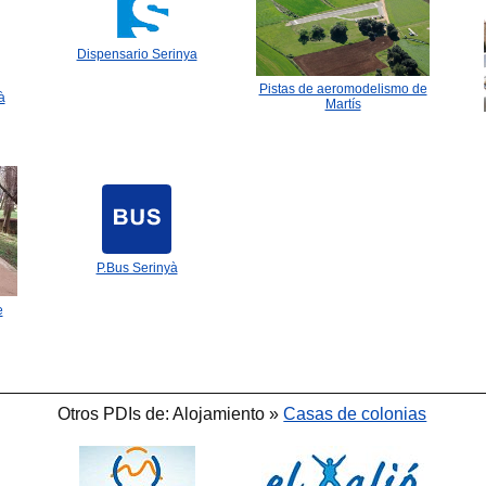
Dispensario Serinya
🐟
Pistas de aeromodelismo de
à
Martís
🐟

P.Bus Serinyà
e

Otros PDIs de: Alojamiento »
Casas de colonias