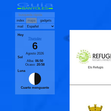
Guia
BANYOLES
index
mapa
gadgets
mail
Hoy
Thursday
6
Agosto 2026
Sol
Alba:
06:50
Ocaso:
20:58
Els Refugis
Luna
Cuarto menguante