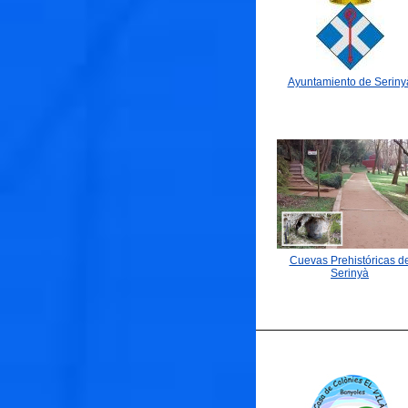
Ayuntamiento de Seriny

Cuevas Prehistóricas d
Serinyà
