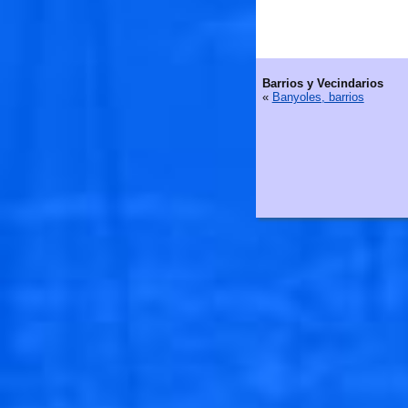
Barrios y Vecindarios
«
Banyoles, barrios