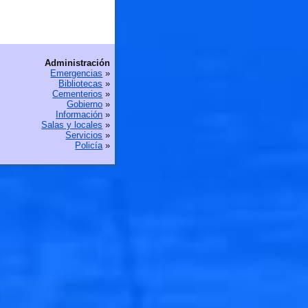
Administración
Emergencias
»
Bibliotecas
»
Cementerios
»
Gobierno
»
Información
»
Salas y locales
»
Servicios
»
Policía
»