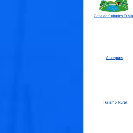
Casa de Colònies El Vil
Albergues
Turismo Rural