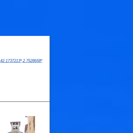
 
42.1737213
º,
2.7528658
º