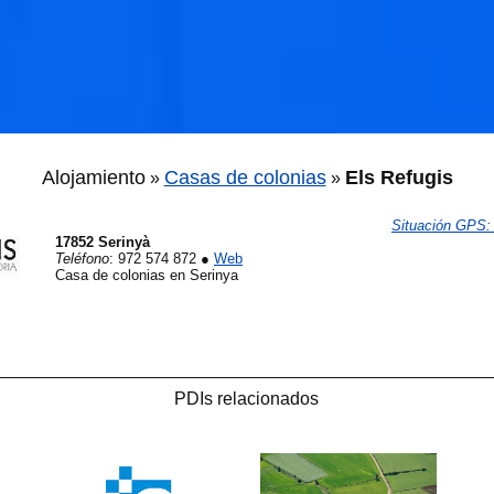
🐟
Alojamiento
Casas de colonias
Els Refugis
🐟
»
»
Situación GPS
:
17852 Serinyà
Teléfono
:
972 574 872
●
Web
Casa de colonias en Serinya
PDIs relacionados