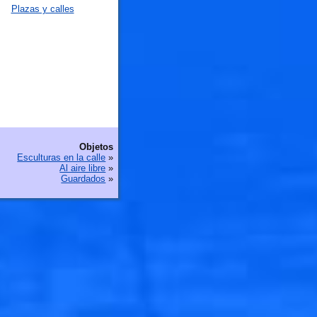
Plazas y calles
Objetos
Esculturas en la calle
»
Al aire libre
»
Guardados
»