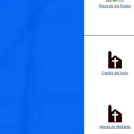
Plaza de les Rodes
Capilla del Asilo
Iglesia de Melianta