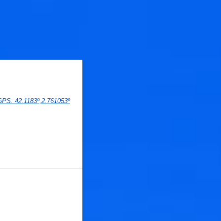
 GPS
: 
42.1183
º,
2.761053
º