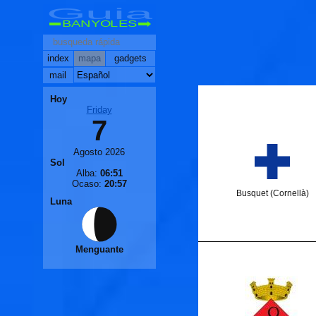
Guia
BANYOLES
index
mapa
gadgets
mail
Hoy
Friday
7
Agosto 2026
Sol
Alba:
06:51
Ocaso:
20:57
Busquet (Cornellà)
Luna
Menguante