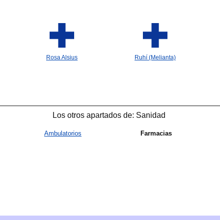

Rosa Alsius
Ruhí (Melianta)

Los otros apartados de: Sanidad
Ambulatorios
Farmacias
