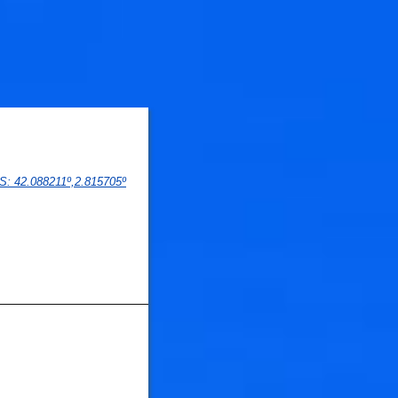
PS
: 
42.088211
º,
2.815705
º