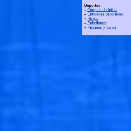
Deportes
«
Campos de fútbol
«
Entidades deportivas
«
Hípica
«
Pabellones
«
Piscinas y baños