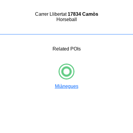
Carrer Llibertat
17834 Camòs
Horseball
Related POIs
Miànegues