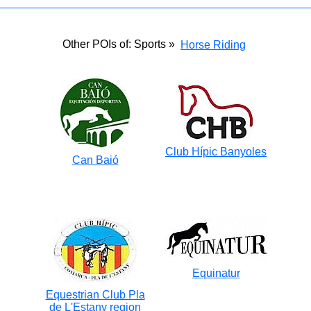
Other POIs of: Sports »
Horse Riding
Club Hípic Banyoles
Can Baió
Equinatur
Equestrian Club Pla
de L'Estany region