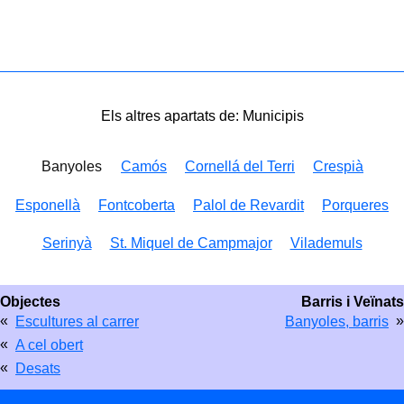
Els altres apartats de: Municipis
Banyoles
Camós
Cornellá del Terri
Crespià
Esponellà
Fontcoberta
Palol de Revardit
Porqueres
Serinyà
St. Miquel de Campmajor
Vilademuls
Objectes
Barris i Veïnats
«
»
Escultures al carrer
Banyoles, barris
«
A cel obert
«
Desats