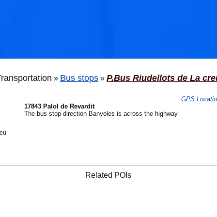
Transportation
Bus stops
P.Bus Riudellots de La cre
»
»
GPS Locati
17843 Palol de Revardit
The bus stop direction Banyoles is across the highway
🐟
reu
🐟
Related POIs