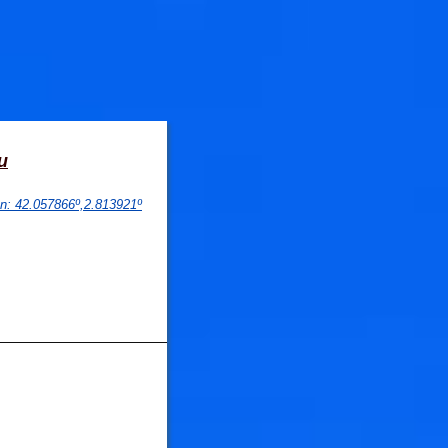
u
on
: 
42.057866
º,
2.813921
º