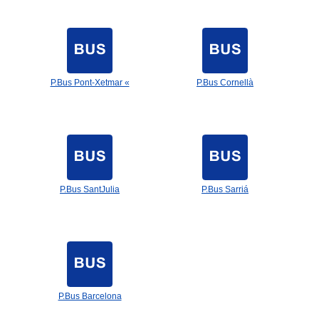
P.Bus Pont-Xetmar «
P.Bus Cornellà
P.Bus SantJulia
P.Bus Sarriá
P.Bus Barcelona