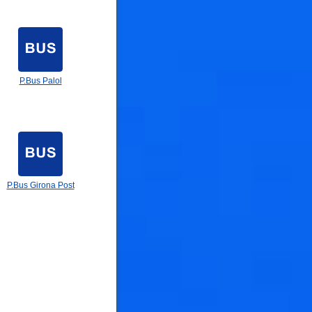
P.Bus Palol
P.Bus Girona Post