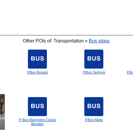
Other POIs of: Transportation »
Bus stops
P.Bus Besalú
P.Bus Serinyà
P.B
P-Bus Banyoles Cases
P.Bus Mata
Barates