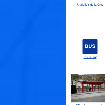
Riudellots de la Creu
P.Bus Olot