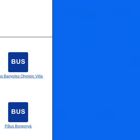
us Banyoles Olympic Villa
P.Bus Borgonyà