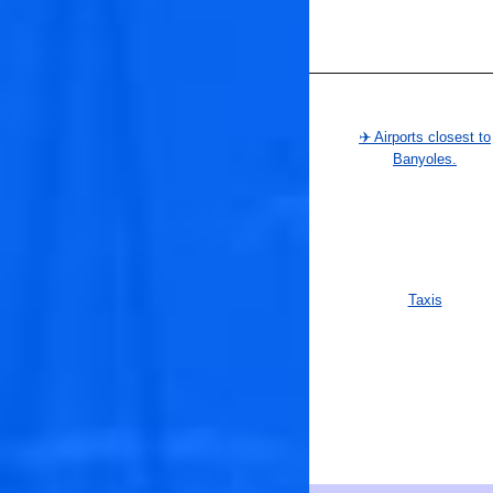
✈️ Airports closest to
Banyoles.
Taxis