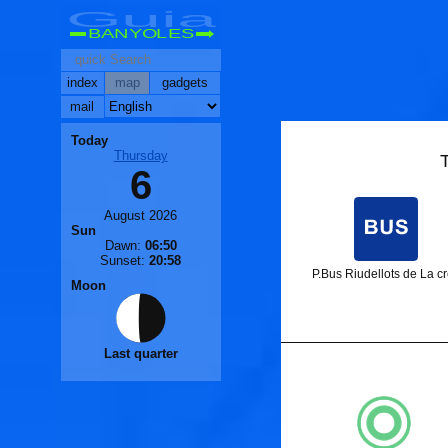
Guia
BANYOLES
index
map
gadgets
mail
Today
Thursday
6
August 2026
Sun
Dawn:
06:50
Sunset:
20:58
P.Bus Riudellots de La c
Moon
Last quarter