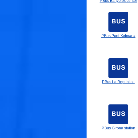
P.Bus Banyoles center
P.Bus Pont-Xetmar »
P.Bus La Republica
P.Bus Girona station