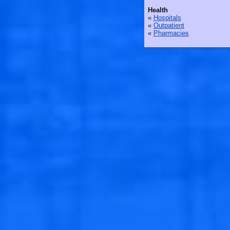
Health
«
Hospitals
«
Outpatient
«
Pharmacies