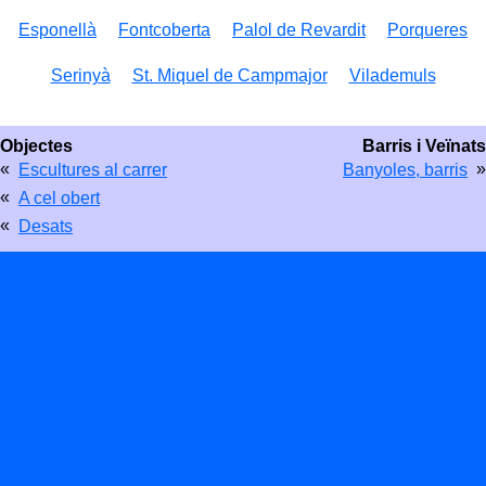
Esponellà
Fontcoberta
Palol de Revardit
Porqueres
Serinyà
St. Miquel de Campmajor
Vilademuls
Objectes
Barris i Veïnats
«
»
Escultures al carrer
Banyoles, barris
«
A cel obert
«
Desats