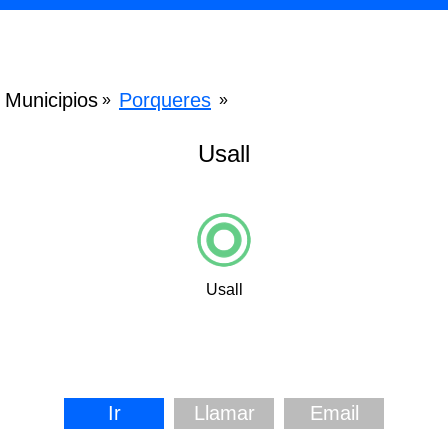
Municipios
Porqueres
»
»
Usall
Usall
Ir
Llamar
Email