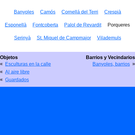
Banyoles
Camós
Cornellá del Terri
Crespià
Esponellà
Fontcoberta
Palol de Revardit
Porqueres
Serinyà
St. Miquel de Campmajor
Vilademuls
Objetos
Barrios y Vecindarios
«
»
Esculturas en la calle
Banyoles, barrios
«
Al aire libre
«
Guardados