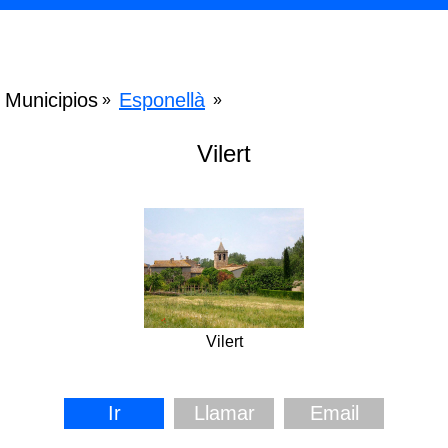
Municipios
Esponellà
»
»
Vilert
Vilert
Ir
Llamar
Email