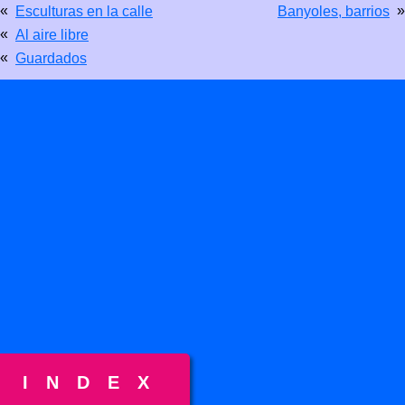
«
»
Esculturas en la calle
Banyoles, barrios
«
Al aire libre
«
Guardados
INDEX