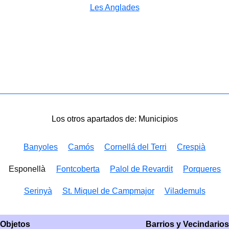
Les Anglades
Los otros apartados de: Municipios
Banyoles
Camós
Cornellá del Terri
Crespià
Esponellà
Fontcoberta
Palol de Revardit
Porqueres
Serinyà
St. Miquel de Campmajor
Vilademuls
Objetos
Barrios y Vecindarios