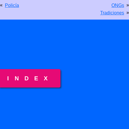
«
»
Policía
ONGs
»
Tradiciones
INDEX