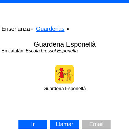
Enseñanza
Guarderias
»
»
Guarderia Esponellà
En catalán:
Escola bressol Esponellà
Guarderia Esponellà
Ir
Llamar
Email