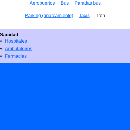
Aeropuertos
Bus
Paradas bus
Parking (aparcamiento)
Taxis
Tren
Sanidad
«
Hospitales
«
Ambulatorios
«
Farmacias