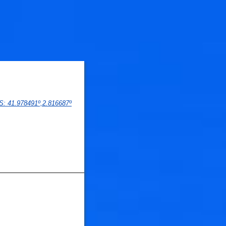
PS
: 
41.978491
º,
2.816687
º