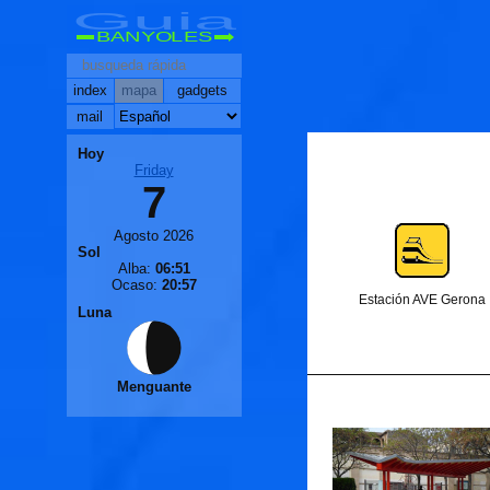
Guia
BANYOLES
index
mapa
gadgets
mail
Hoy
Friday
7
Agosto 2026
Sol
Alba:
06:51
Ocaso:
20:57
Estación AVE Gerona
Luna
Menguante