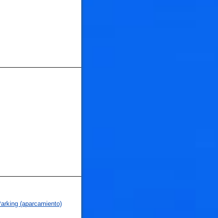
🐟
🐟
arking (aparcamiento)