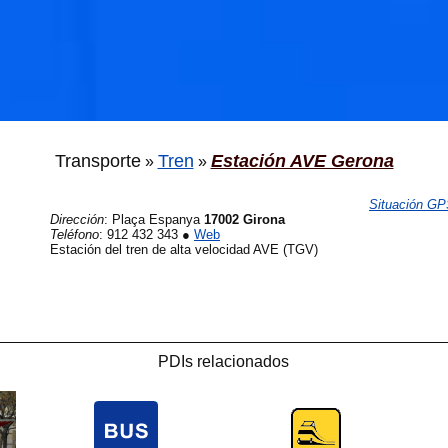
Transporte
Tren
Estación AVE Gerona
»
»
Situación G
Dirección
:
Plaça Espanya
17002 Girona
Teléfono
:
912 432 343
●
Web
Estación del tren de alta velocidad AVE (TGV)
PDIs relacionados