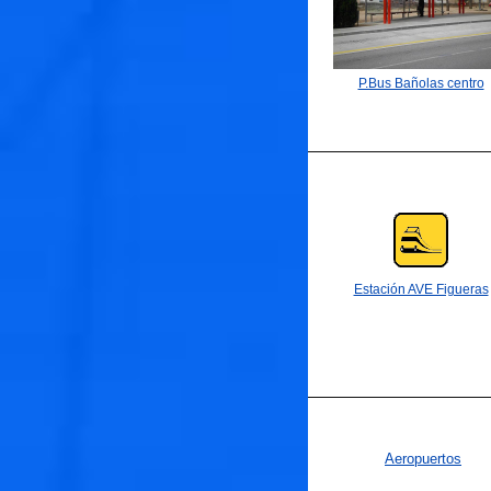
P.Bus Bañolas centro
Estación AVE Figueras
Aeropuertos