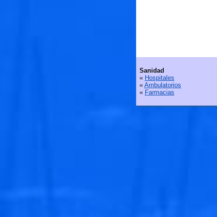
Sanidad
«
Hospitales
«
Ambulatorios
«
Farmacias