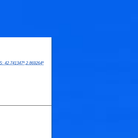
PS
: 
42.741347
º,
2.869264
º
🐟
🐟