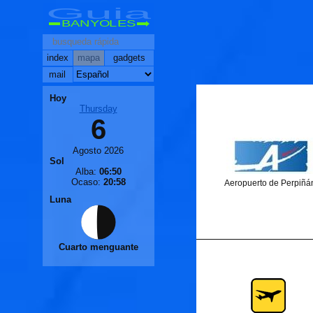
Guia
BANYOLES
index
mapa
gadgets
🐟
mail
Hoy
Thursday
6
Agosto 2026
Sol
Alba:
06:50
Ocaso:
20:58
Aeropuerto de Perpiñá
Luna
🐟
Cuarto menguante