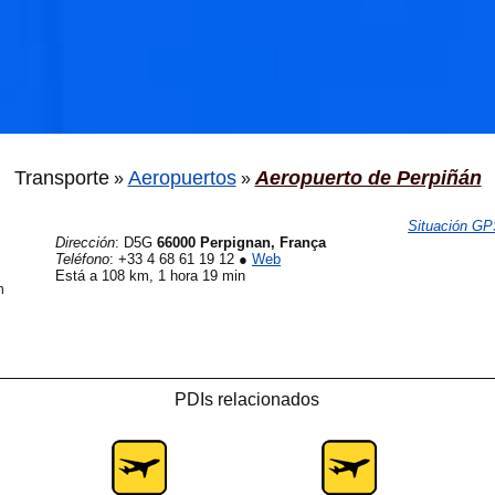
Transporte
Aeropuertos
Aeropuerto de Perpiñán
»
»
Situación G
Dirección
:
D5G
66000 Perpignan, França
Teléfono
:
+33 4 68 61 19 12
●
Web
Está a 108 km, 1 hora 19 min
n
PDIs relacionados