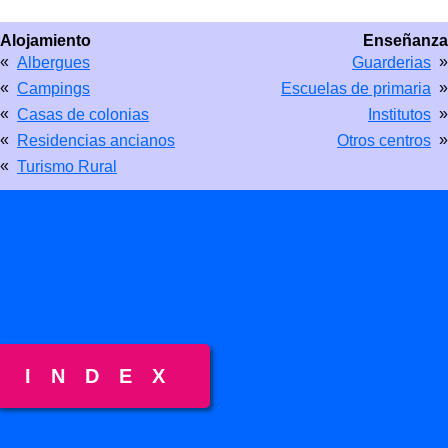
Alojamiento
Enseñanza
«
»
Albergues
Guarderias
«
»
Campings
Escuelas de primaria
«
»
Casas de colonias
Institutos
«
»
Residencias ancianos
Otros centros
«
Turismo Rural
INDEX