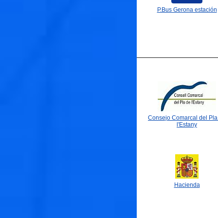
P.Bus Gerona estación
Consejo Comarcal del Pla
l'Estany
Hacienda