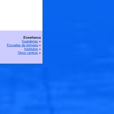
Enseñanza
Guarderias
»
Escuelas de primaria
»
Institutos
»
Otros centros
»