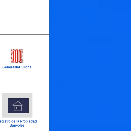
Generalitat Girona
🐟
🐟
egistro de la Propiedad
Banyoles