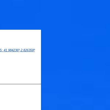
PS
: 
41.984236
º,
2.826359
º