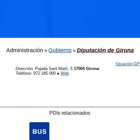
Administración
Gobierno
Diputación de Girona
»
»
Situación G
Dirección
:
Pujada Sant Martí, 5
17004 Girona
Teléfono
:
972 185 000
●
Web
PDIs relacionados