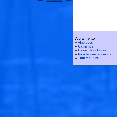
🐟
Alojamiento
«
Albergues
«
Campings
«
Casas de colonias
«
Residencias ancianos
«
Turismo Rural