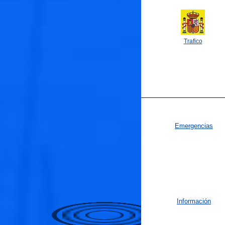
Trafico
Emergencias
🐟
Información