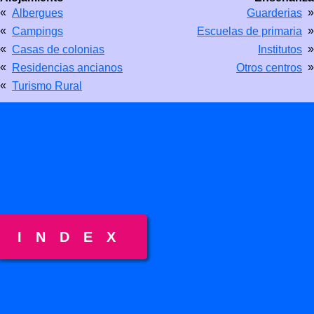
«
»
Albergues
Guarderias
«
»
Campings
Escuelas de primaria
«
»
Casas de colonias
Institutos
«
»
Residencias ancianos
Otros centros
«
Turismo Rural
INDEX