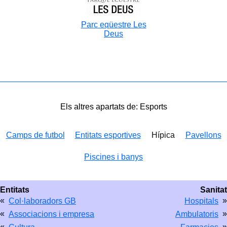
Parc eqüestre Les
Deus
Els altres apartats de: Esports
Camps de futbol
Entitats esportives
Hípica
Pavellons
Piscines i banys
Entitats
Sanitat
«
»
Col·laboradors GB
Hospitals
«
»
Associacions i empresa
Ambulatoris
«
»