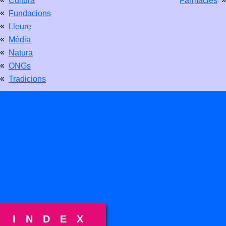
Cultura
Farmacies
«
Fundacions
«
Lleure
«
Mèdia
«
Natura
«
ONGs
«
Tradicions
INDEX