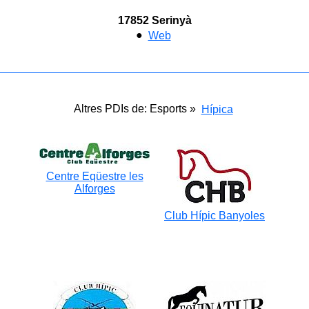
17852 Serinyà
●
Web
Altres PDIs de: Esports »
Hípica
Centre Eqüestre les
Alforges
Club Hípic Banyoles