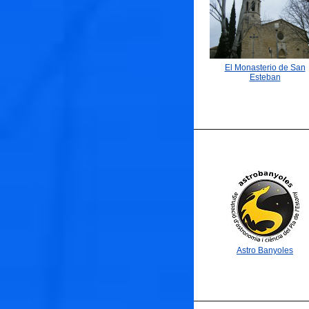
🐟
El Monasterio de San
Esteban
🐟
Astro Banyoles