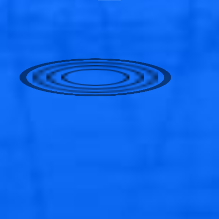
🐟
🐟
🐟