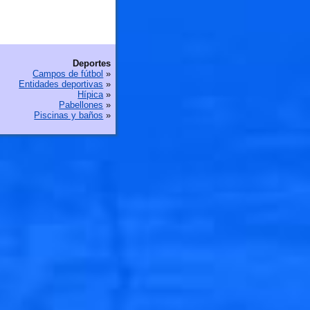
Deportes
Campos de fútbol
»
Entidades deportivas
»
Hípica
»
Pabellones
»
Piscinas y baños
»