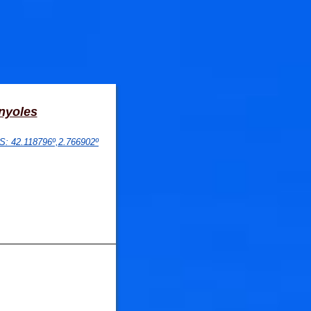
nyoles
PS
: 
42.118796
º,
2.766902
º