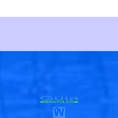
🐟
Guia
BANYOLES