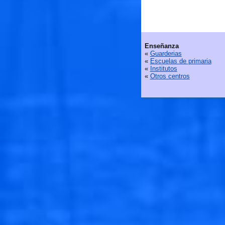
Enseñanza
«
Guarderias
«
Escuelas de primaria
«
Institutos
«
Otros centros