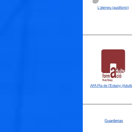
L'ateneu (auditorio)
🐟
🐟
AFA Pla de l'Estany (Adult
Guarderias