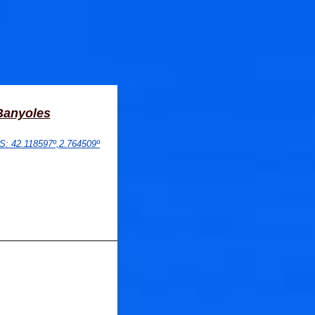
Banyoles
PS
: 
42.118597
º,
2.764509
º