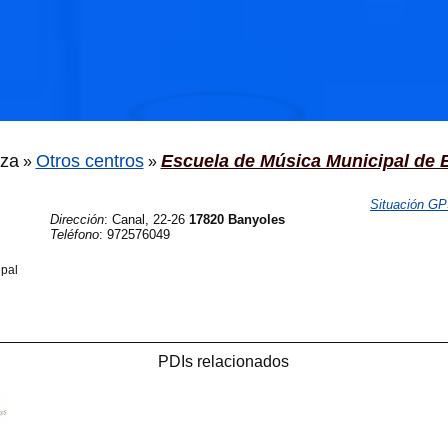
🐟
🐟
za
Otros centros
Escuela de Música Municipal de 
»
»
Situación G
Dirección
:
Canal, 22-26
17820 Banyoles
Teléfono
:
972576049
pal
PDIs relacionados