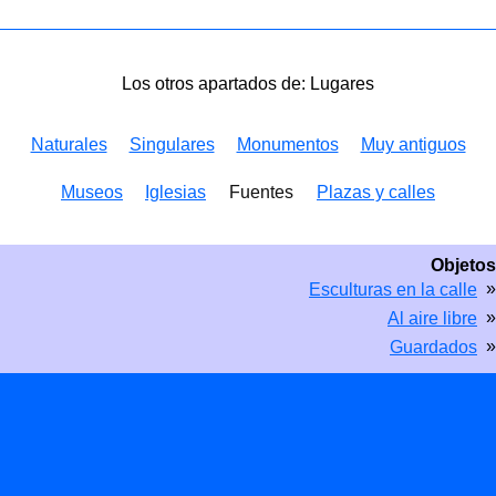
Los otros apartados de: Lugares
Naturales
Singulares
Monumentos
Muy antiguos
Museos
Iglesias
Fuentes
Plazas y calles
Objetos
»
Esculturas en la calle
»
Al aire libre
»
Guardados