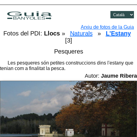
Guia
BANYOLES
Arxiu de fotos de la Guia
Fotos del PDI:
Llocs
»
Naturals
»
L'Estany
[3]
Pesqueres
Les pesqueres són petites construccions dins l'estany que
tenian com a finalitat la pesca.
Autor:
Jaume Ribera