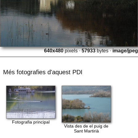
640x480
pixels ·
57933
bytes ·
image/jpeg
Més fotografies d'aquest PDI
Fotografia principal
Vista des de el puig de
Sant Martirià