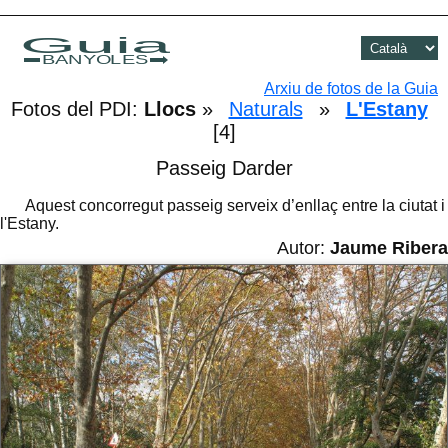
Guia
BANYOLES
Arxiu de fotos de la Guia
Fotos del PDI:
Llocs
»
Naturals
»
L'Estany
[4]
Passeig Darder
Aquest concorregut passeig serveix d’enllaç entre la ciutat i
l'Estany.
Autor:
Jaume Ribera