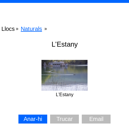
Llocs
Naturals
»
»
L'Estany
L'Estany
Anar-hi
Trucar
Email