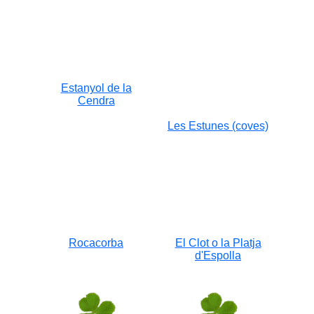
Estanyol de la
Cendra
Les Estunes (coves)
Rocacorba
El Clot o la Platja
d'Espolla