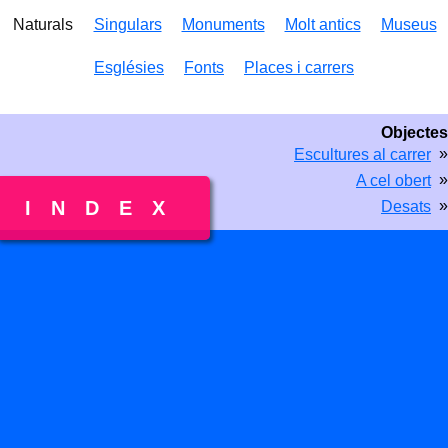
Naturals
Singulars
Monuments
Molt antics
Museus
Esglésies
Fonts
Places i carrers
Objectes
»
Escultures al carrer
»
A cel obert
»
INDEX
Desats