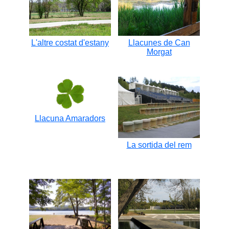
L'altre costat d'estany
Llacunes de Can
Morgat
Llacuna Amaradors
La sortida del rem