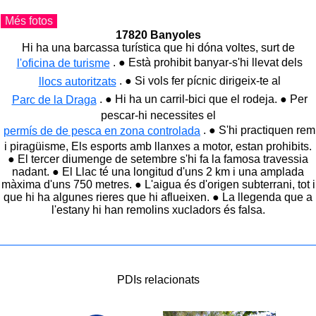
Més fotos
17820 Banyoles
Hi ha una barcassa turística que hi dóna voltes, surt de
. ● Està prohibit banyar-s'hi llevat dels
l'oficina de turisme
. ● Si vols fer pícnic dirigeix-te al
llocs autoritzats
. ● Hi ha un carril-bici que el rodeja. ● Per
Parc de la Draga
pescar-hi necessites el
Vista des de el puig
Pesqueres
. ● S'hi practiquen rem
permís de de pesca en zona controlada
de Sant Martirià
i piragüisme, Els esports amb llanxes a motor, estan prohibits.
● El tercer diumenge de setembre s'hi fa la famosa travessia
nadant. ● El Llac té una longitud d'uns 2 km i una amplada
màxima d'uns 750 metres. ● L'aigua és d'origen subterrani, tot i
que hi ha algunes rieres que hi aflueixen. ● La llegenda que a
l'estany hi han remolins xucladors és falsa.
Piragüistes
Passeig Darder
PDIs relacionats