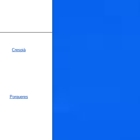
Crespià
Porqueres