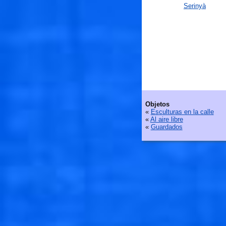
Serinyà
Objetos
«
Esculturas en la calle
«
Al aire libre
«
Guardados