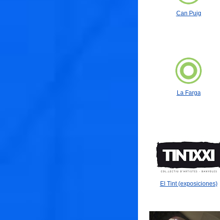
Can Puig
La Farga
El Tint (exposiciones)