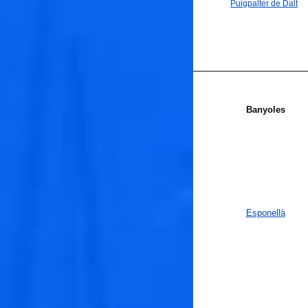
Puigpalter de Dalt
Banyoles
Esponellà