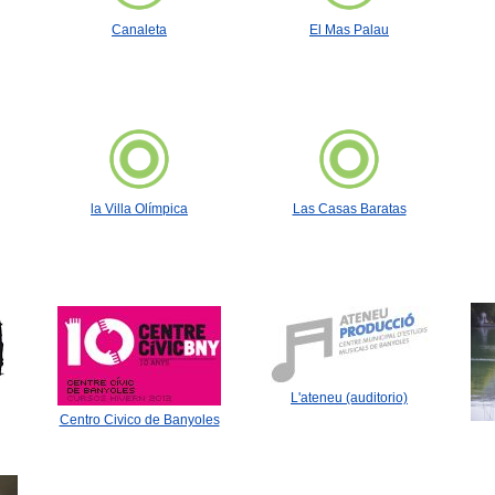
Canaleta
El Mas Palau
la Villa Olímpica
Las Casas Baratas
L'ateneu (auditorio)
Centro Civico de Banyoles