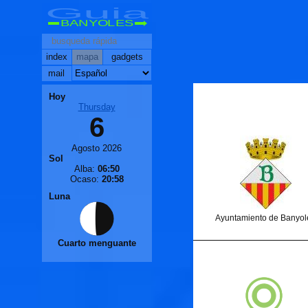
Guia
BANYOLES
index
mapa
gadgets
mail
Hoy
Thursday
6
Agosto 2026
Sol
Alba:
06:50
Ocaso:
20:58
Luna
Ayuntamiento de Banyol
Cuarto menguante