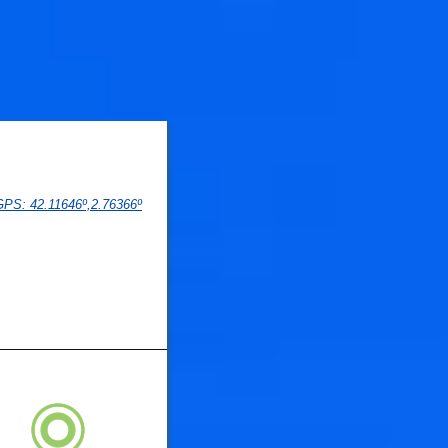
 GPS
: 
42.11646
º,
2.76366
º