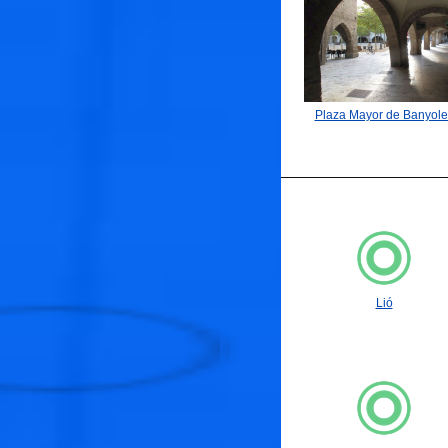
Plaza Mayor de Banyole
🐟
Lió
🐟