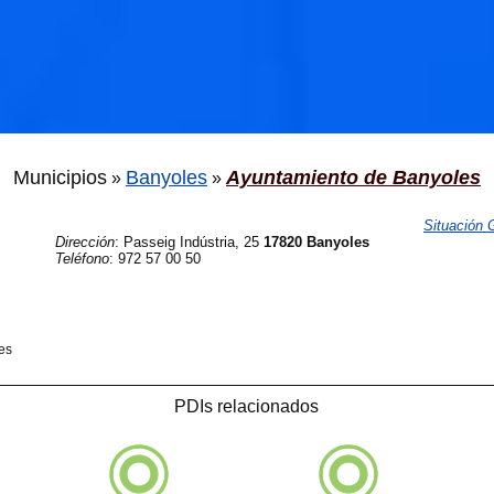
Municipios
Banyoles
Ayuntamiento de Banyoles
»
»
Situación
Dirección
:
Passeig Indústria, 25
17820 Banyoles
Teléfono
:
972 57 00 50
🐟
es
🐟
PDIs relacionados