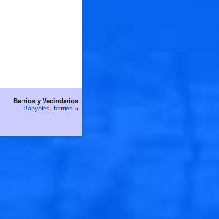
Barrios y Vecindarios
Banyoles, barrios
»