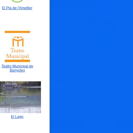
El Pla de l'Ametller
Teatro Municipal de
Banyoles
El Lago