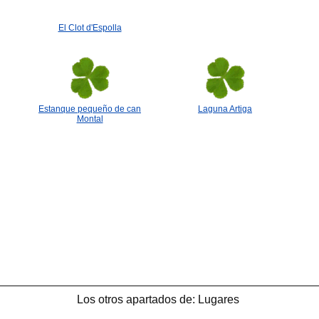
El Clot d'Espolla
Estanque pequeño de can
Laguna Artiga
Montal
Los otros apartados de: Lugares