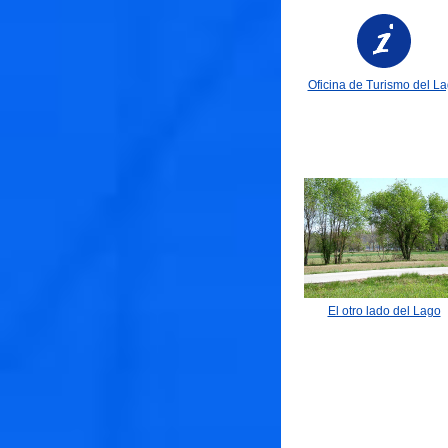
Vista desde el puig de S
Oficina de Turismo del L
Martirià
Campo de regatas
El otro lado del Lago