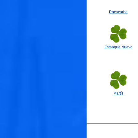
Rocacorba
Estanque Nuevo
Martís