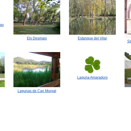
🐟
🐟
ant
'Pesqueres'
Paseo Darder
ago
Els Desmais
Estanque del Vilar
Sa
Día brumoso
Laguna Amaradors
Lagunas de Can Morgat