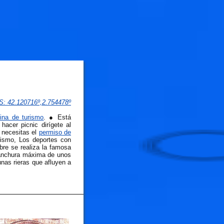
PS
: 
42.120716
º,
2.754478
º
cina de turismo
. ● Está
🐟
hacer picnic dirígete al
r necesitas el
permiso de
ismo, Los deportes con
bre se realiza la famosa
🐟
 anchura máxima de unos
nas rieras que afluyen a