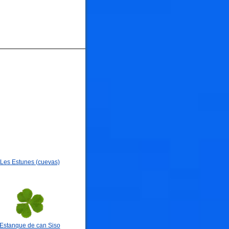
Les Estunes (cuevas)
Estanque de can Siso