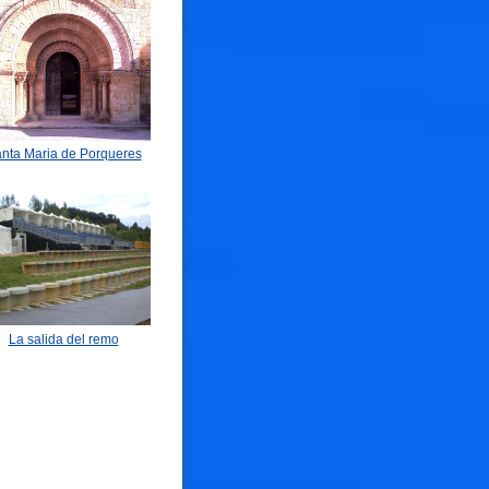
Piragüistas
nta Maria de Porqueres
🐟
🐟
La salida del remo