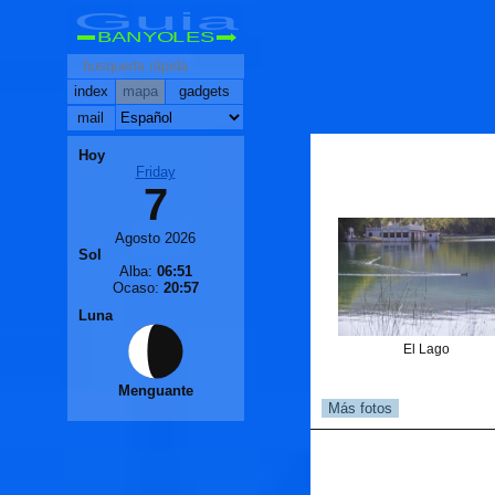
Guia
BANYOLES
index
mapa
gadgets
mail
Hoy
Friday
7
Agosto 2026
Sol
Alba:
06:51
Ocaso:
20:57
Luna
El Lago
Menguante
Más fotos