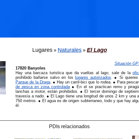
Lugares
Naturales
El Lago
»
»
Situación G
17820 Banyoles
Hay una barcaza turistica que da vueltas al lago, sale de la
ofi
prohibido bañarse salvo en los
lugares autorizados
. ● Si quieres 
Parque de la Draga
. ● Hay un carril-bici que lo rodea. ● Para pesca
de pesca en zona controlada
● En el se practican remo y piragü
lanchas a motor, están prohibidos. ● El tercer domingo de septiem
travesía a nado. ● El Lago tiene una longitud de unos 2 km y una
750 metros. ● El agua es de origen subterraneo, todo y que hay algu
él.
PDIs relacionados