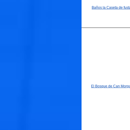
Baños la Caseta de fust
El Bosque de Can Morga